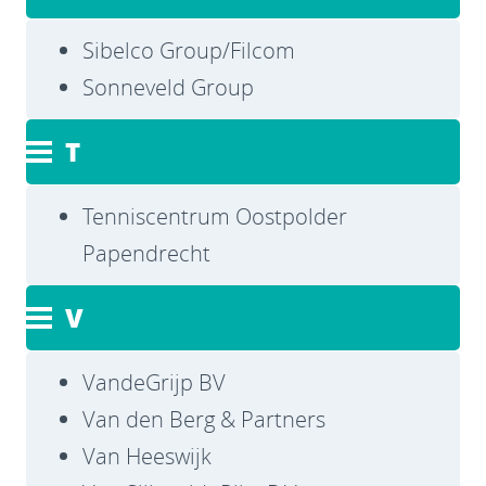
Sibelco Group/Filcom
Sonneveld Group
T
Tenniscentrum Oostpolder
Papendrecht
V
VandeGrijp BV
Van den Berg & Partners
Van Heeswijk