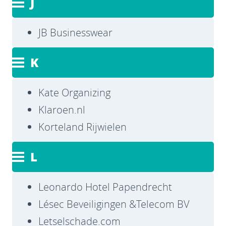
J
JB Businesswear
K
Kate Organizing
Klaroen.nl
Korteland Rijwielen
L
Leonardo Hotel Papendrecht
Lésec Beveiligingen &Telecom BV
Letselschade.com