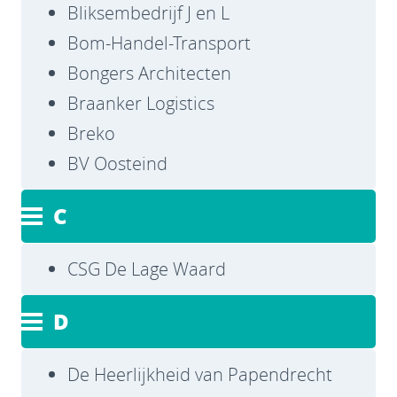
Bliksembedrijf J en L
Bom-Handel-Transport
Bongers Architecten
Braanker Logistics
Breko
BV Oosteind
C
CSG De Lage Waard
D
De Heerlijkheid van Papendrecht