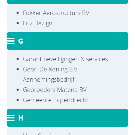
Fokker Aerostructurs BV
Friz Dezign
G
Garant beveiligingen & services
Gebr. De Koning B.V.
Aannemingsbedrijf
Gebroeders Matena BV
Gemeente Papendrecht
H