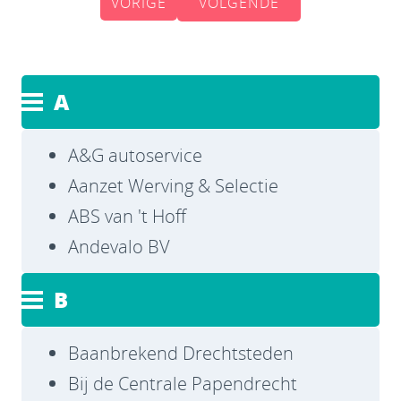
VORIGE
VOLGENDE
A
A&G autoservice
Aanzet Werving & Selectie
ABS van 't Hoff
Andevalo BV
B
Baanbrekend Drechtsteden
Bij de Centrale Papendrecht