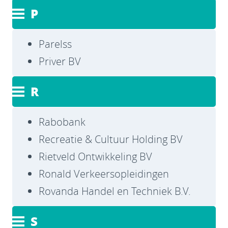
P
Parelss
Priver BV
R
Rabobank
Recreatie & Cultuur Holding BV
Rietveld Ontwikkeling BV
Ronald Verkeersopleidingen
Rovanda Handel en Techniek B.V.
S