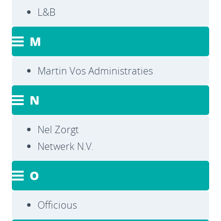
L&B
M
Martin Vos Administraties
N
Nel Zorgt
Netwerk N.V.
O
Officious