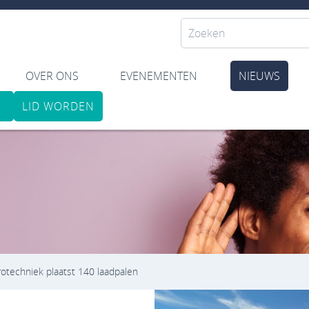
OVER ONS
EVENEMENTEN
NIEUWS
LID WORDEN
otechniek plaatst 140 laadpalen